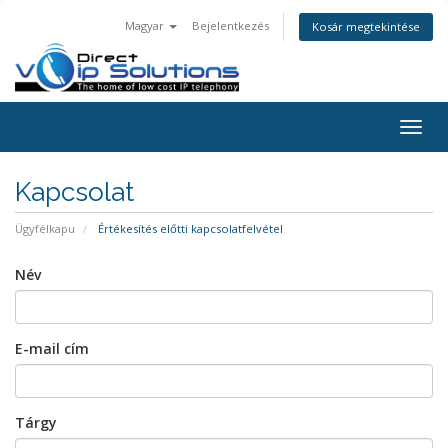
Magyar
Bejelentkezés
Kosár megtekintése
Togg
navig
Kapcsolat
Ügyfélkapu
Értékesítés előtti kapcsolatfelvétel
Név
E-mail cím
Tárgy