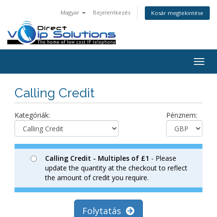
Magyar
Bejelentkezés
Kosár megtekintése
Togg
navig
Calling Credit
Kategóriák:
Pénznem:
Calling Credit - Multiples of £1
- Please
update the quantity at the checkout to reflect
the amount of credit you require.
Folytatás